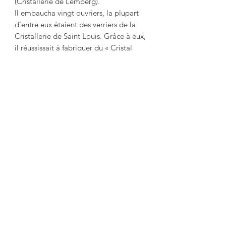
(Cristallerie de Lemberg).
Il embaucha vingt ouvriers, la plupart
d’entre eux étaient des verriers de la
Cristallerie de Saint Louis. Grâce à eux,
il réussissait à fabriquer du « Cristal
haut de gamme » (24 à 30 % teneur en
plomb), à savoir un cristal d’une
excellente qualité.
*************************************
*************************************
******************************
For car lovers
Mercedes 190 in Lemberg crystal, clear
crystal and frosted internally.
Length: 17.5 cm
Height: 5.5 cm
In very good condition placed on its
wooden base.