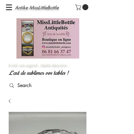
Antike MissLittleBottle
Kristal, enë argjendi
, objekte dekorative...
L'art de sublimer vos tables !