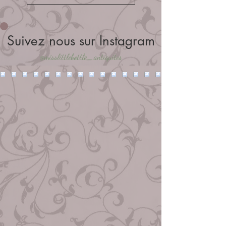
Suivez nous sur Instagram
@misslittlebottle_antiquites