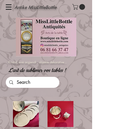
Antike MissLittleBottle
Kristal, enë argjendi
, objekte dekorative...
L'art de sublimer vos tables !